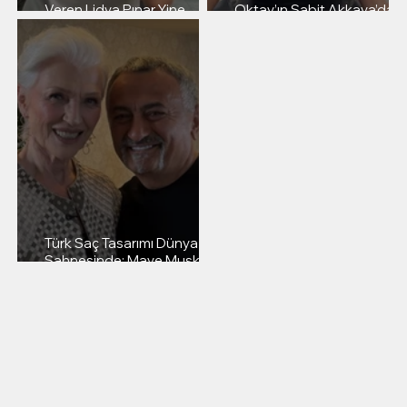
Veren Lidya Pınar Yine
Oktay’ın Sabit Akkaya’daki
Bizimle!
Stil Yolculuğu: Her Seferind
Yepyeni Bir Aura
Türk Saç Tasarımı Dünya
Sahnesinde: Maye Musk’ın
Zarafetine Sabit Akkaya
İmzası!