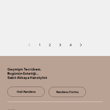
1
2
3
4
Geçmişin Tecrübesi,
Bugünün Estetiği...
Sabit Akkaya Hairstylist
Hızlı Randevu
Randevu Formu
Bize Ulaşın