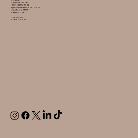
info@sabitakkaya.com
+90 212 259 02 29 - 32
Vişnezade Mah. Acısu Sk. No:19 Kat:10
Maçka Beşiktaş 34357
İstanbul / Türkiye
Online Randevu
+90 549 424 74 04