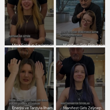
Mina Solak'ın Saçlarında
Manifest Girls Esin Bahat'ı
Sabit Akkaya İmzası
Saç Yolculuğu
Enerjisi ve Tarzıyla İlham
Manifest Girls Zeynep