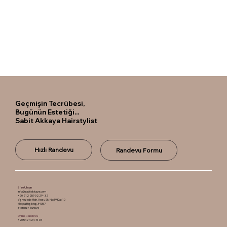
Geçmişin Tecrübesi,
Bugünün Estetiği...
Sabit Akkaya Hairstylist
Hızlı Randevu
Randevu Formu
Bize Ulaşın
info@sabitakkaya.com
+90 212 259 02 29 - 32
Vişnezade Mah. Acısu Sk. No:19 Kat:10
Maçka Beşiktaş 34357
İstanbul / Türkiye
Online Randevu
+90 549 424 74 04