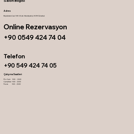
Salon Bilgisi
Adres
Büyükdere Cad. 76 B -S Katı- Mecidiyeköy 34394 İstanbul
Online Rezervasyon
+90 0549 424 74 04
Telefon
Aysel Gölge
Yönetici
+90 549 424 74 05
Çalışma Saatleri
Ptz-Cum 9:00 - 20:00
Cumartesi 9:00 - 20:00
Pazar. 9:00 - 20:00