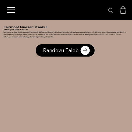
Fairmont Quasar İstanbul
Stilinizi Şehrin Kalbinde Yansıtın
İstanbul’un en dinamik noktalarından Mecidiyeköy’de, Fairmont Quasar’ın büyüleyici atmosferinde saçlarınıza sanat katıyoruz. Sabit Akkaya’nın yıllara dayanan tecrübesi ve
vizyoner bakış açısıyla şekillenen salonumuzda, sadece bir saç kesimi veya renklendirme değil; sizi en iyi yansıtan stili keşfedeceğiniz bir yolculuk sunuyoruz. Modern
dokunuşlar ve lüks hizmet anlayışıyla kendinizi şımartmaya hazır olun.
Randevu Talebi