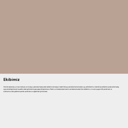
Ekibimiz
Her biri alanında uzman, tutkulu ve modayı yakından takip eden ekibimizle tanışın. Sabit Akkaya ekolünü temsil eden saç artistlerimiz; teknik becerilerini sanatsal bir bakış
açısıyla birleştirerek hayalinizdeki görünümü gerçeğe dönüştürüyor. Renk uzmanlarından kesim ustalarına kadar tüm ekibimiz, size en uygun stili yaratmak ve
salonumuzdan gülümseyerek ayrılmanızı sağlamak için burada.