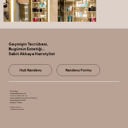
Geçmişin Tecrübesi,
Bugünün Estetiği...
Sabit Akkaya Hairstylist
Hızlı Randevu
Randevu Formu
Bize Ulaşın
info@sabitakkaya.com
+90 212 259 02 29 - 32
Vişnezade Mah. Acısu Sk. No:19 Kat:10
Maçka Beşiktaş 34357
İstanbul / Türkiye
Online Randevu
+90 549 424 74 04