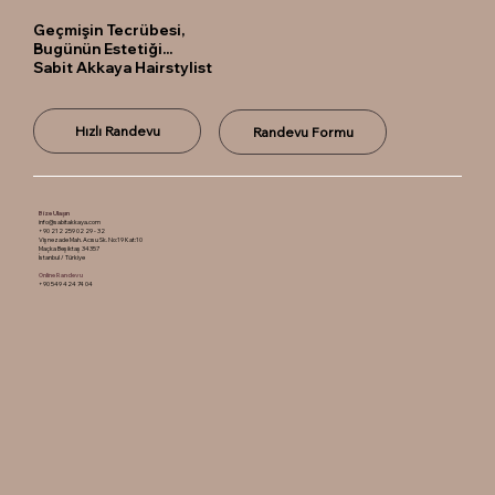
Geçmişin Tecrübesi,
Bugünün Estetiği...
Sabit Akkaya Hairstylist
Hızlı Randevu
Randevu Formu
Bize Ulaşın
info@sabitakkaya.com
+90 212 259 02 29 - 32
Vişnezade Mah. Acısu Sk. No:19 Kat:10
Maçka Beşiktaş 34357
İstanbul / Türkiye
Online Randevu
+90 549 424 74 04