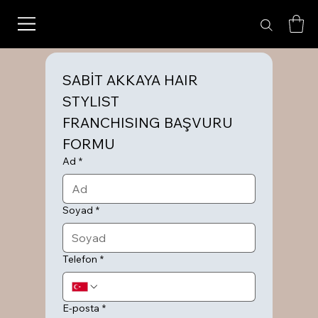
SABİT AKKAYA HAIR 
STYLIST 
FRANCHISING BAŞVURU 
FORMU
Ad
*
Soyad
*
Telefon
*
E-posta
*