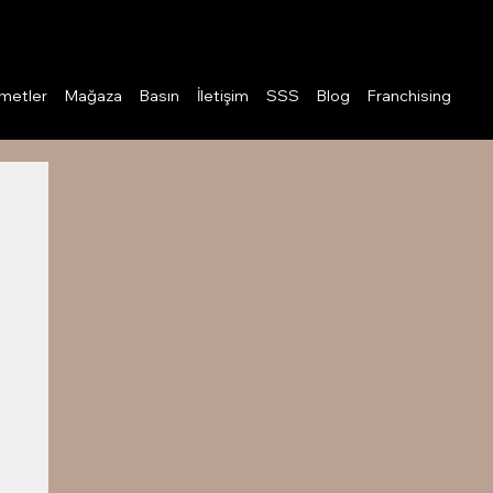
Giriş
metler
Mağaza
Basın
İletişim
SSS
Blog
Franchising