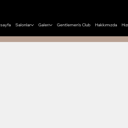
Puanları Görüntüle
sayfa
Salonlar
Galeri
Gentlemen's Club
Hakkımızda
Hiz