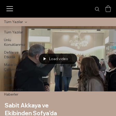
Tüm Yazılar
Tüm Yazılar
Ünlü
Konuklarımız
Defile ve
Etkinlik
Load video
Make Up
Çalışmaları
Gelinler
Sabit
Akkaya'dan
Haberler
Sabit Akkaya ve
Ekibinden Sofya'da