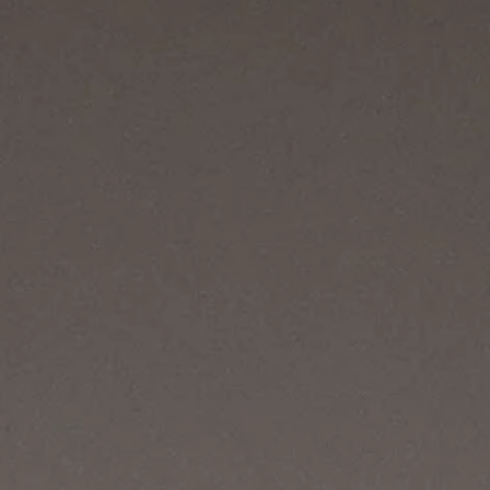
2025 saç trendleri: Daily
Sabah
https://www.dailysabah.com/life/fashion/2025-hair-trends-texture
precision-identity-in-motion