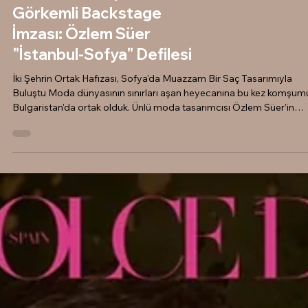
Görkemli Backstage
İmzası: Özlem Süer
"İstanbul-Sofya" Defilesi
İki Şehrin Ortak Hafızası, Sofya'da Muazzam Bir Saç Tasarımıyla
Buluştu Moda dünyasının sınırları aşan heyecanına bu kez komşum
Bulgaristan'da ortak olduk. Ünlü moda tasarımcısı Özlem Süer’in
büyük ses getiren "İstanbul-Sofya" temalı defilesinde, Sabit Akkaya
ve profesyonel ekibi olarak saç tasarımlarına imzamızı attık. Sofya'
tarihi dokusuna ve koleksiyonun ruhuna uygun olarak hazırladığımı
saçlar, podyumda adeta estetik bir bütünlük yarattı. "Heykelsi Bir S
ve Siyah