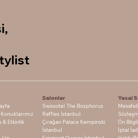
i,
tylist
Salonlar
e
Yasal S
Swissotel The Bosphorus
ayfa
Mesafeli
Raffles İstanbul
 Konuklarımız
Sözleşm
Çırağan Palace Kempinski
e & Etkinlik
Ön Bilg
İstanbul
İptal İ
Fairmont Quasar İstanbul
-Up
Hakkı Po