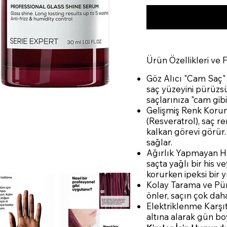
Ürün Özellikleri ve 
Göz Alıcı "Cam Saç" 
saç yüzeyini pürüzsü
saçlarınıza "cam gib
Gelişmiş Renk Koruma
(Resveratrol), saç r
kalkan görevi görür.
sağlar.
Ağırlık Yapmayan H
saçta yağlı bir his 
korurken ipeksi bir
Kolay Tarama ve Pür
önler, saçın çok dah
Elektriklenme Karşıt
altına alarak gün b