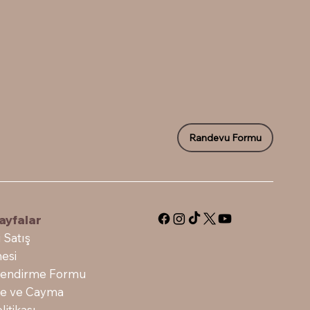
Randevu Formu
ayfalar
 Satış
esi
ilendirme Formu
ade ve Cayma
litikası