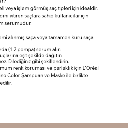
ur?
eli veya işlem görmüş saç tipleri için idealdir.
ını yitiren saçlara sahip kullanıcılar için
m serumudur.
nemi alınmış saça veya tamamen kuru saça
da (1-2 pompa) serum alın.
çlarına eşit şekilde dağıtın.
 Dilediğiniz gibi şekillendirin.
mum renk koruması ve parlaklık için L'Oréal
ino Color Şampuan ve Maske ile birlikte
dilir.