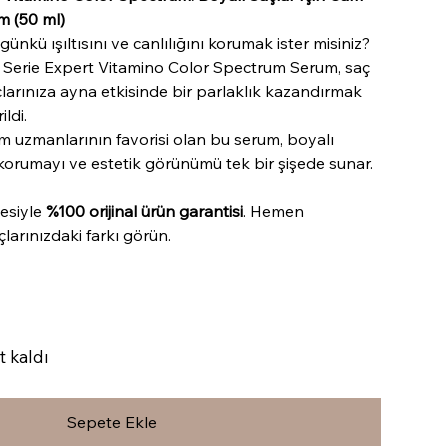
m (50 ml)
 günkü ışıltısını ve canlılığını korumak ister misiniz?
l Serie Expert Vitamino Color Spectrum Serum, saç
çlarınıza ayna etkisinde bir parlaklık kazandırmak
ildi.
m uzmanlarının favorisi olan bu serum, boyalı
n korumayı ve estetik görünümü tek bir şişede sunar.
esiyle
%100 orijinal ürün garantisi
. Hemen
çlarınızdaki farkı görün.
t kaldı
Sepete Ekle