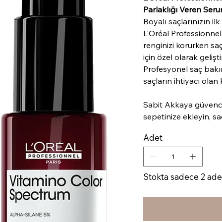
Parlaklığı Veren Seru
Boyalı saçlarınızın ilk
L'Oréal Professionne
renginizi korurken sa
için özel olarak geliştir
Profesyonel saç bakı
saçların ihtiyacı ola
Sabit Akkaya güvenc
sepetinize ekleyin, sa
Adet
Stokta sadece 2 ade