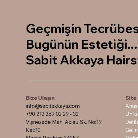
Geçmişin Tecrübes
Bugünün Estetiği...
Sabit Akkaya Hairs
Bize Ulaşın
Sit
info@sabitakkaya.com
Anas
+90 212 259 02 29 - 32
Ünlü
Vişnezade Mah. Acısu Sk. No:19
Defil
Kat:10
Gelin
Maçka Beşiktaş 34357
Make