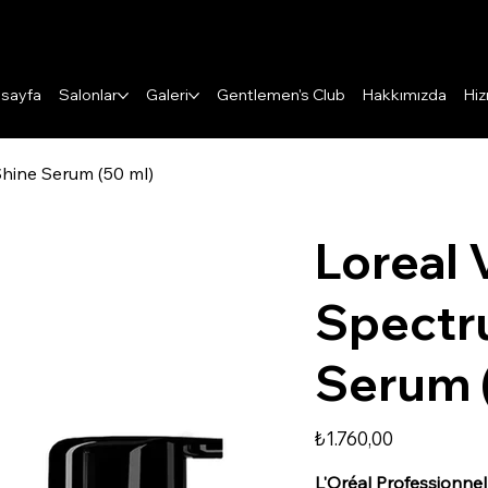
Puanları Görüntüle
sayfa
Salonlar
Galeri
Gentlemen's Club
Hakkımızda
Hiz
Shine Serum (50 ml)
Loreal 
Spectr
Serum 
Fiyat
₺1.760,00
L'Oréal Professionne