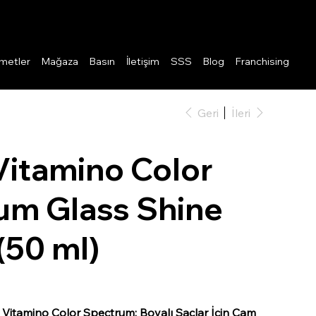
Giriş
metler
Mağaza
Basın
İletişim
SSS
Blog
Franchising
Geri
İleri
Vitamino Color
um Glass Shine
(50 ml)
l Vitamino Color Spectrum: Boyalı Saçlar İçin Cam