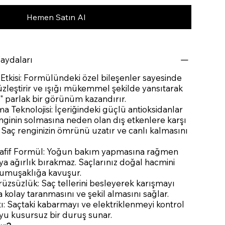
Hemen Satın Al
Faydaları
Etkisi: Formülündeki özel bileşenler sayesinde
zleştirir ve ışığı mükemmel şekilde yansıtarak
i" parlak bir görünüm kazandırır.
 Teknolojisi: İçeriğindeki güçlü antioksidanlar
enginin solmasına neden olan dış etkenlere karşı
 Saç renginizin ömrünü uzatır ve canlı kalmasını
afif Formül: Yoğun bakım yapmasına rağmen
veya ağırlık bırakmaz. Saçlarınız doğal hacmini
 yumuşaklığa kavuşur.
üzsüzlük: Saç tellerini besleyerek karışmayı
a kolay taranmasını ve şekil almasını sağlar.
ı: Saçtaki kabarmayı ve elektriklenmeyi kontrol
oyu kusursuz bir duruş sunar.