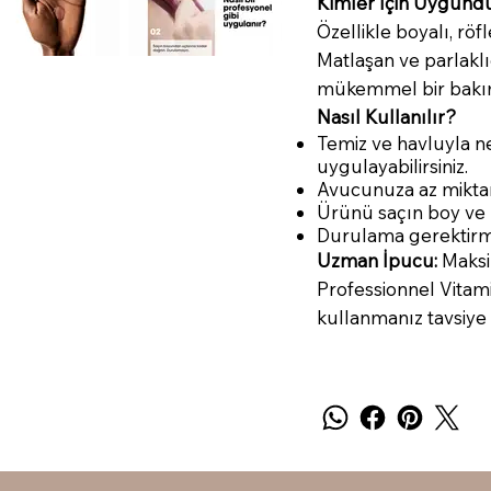
Kimler İçin Uygund
Özellikle boyalı, röfl
Matlaşan ve parlaklığ
mükemmel bir bakı
Nasıl Kullanılır?
Temiz ve havluyla 
uygulayabilirsiniz.
Avucunuza az miktar
Ürünü saçın boy ve u
Durulama gerektirmez.
Uzman İpucu:
Maksi
Professionnel Vitam
kullanmanız tavsiye e