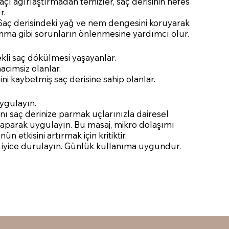
açı ağırlaştırmadan temizler, saç derisinin nefes
r.
Saç derisindeki yağ ve nem dengesini koruyarak
anma gibi sorunların önlenmesine yardımcı olur.
li saç dökülmesi yaşayanlar.
hacimsiz olanlar.
i kaybetmiş saç derisine sahip olanlar.
uygulayın.
ı saç derinize parmak uçlarınızla dairesel
yaparak uygulayın. Bu masaj, mikro dolaşımı
n etkisini artırmak için kritiktir.
e iyice durulayın. Günlük kullanıma uygundur.