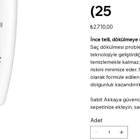
(25
Fiyat
₺2.710,00
İnce telli, dökülmeye 
Saç dökülmesi problem
teknolojiyle geliştird
temizlemekle kalmaz; 
riskini minimize eder.
olarak formüle edilen
dolgunluk kazandırırke
Sabit Akkaya güvenc
sepetinize ekleyin, sa
Adet