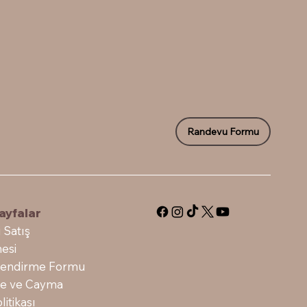
Randevu Formu
ayfalar
 Satış
esi
ilendirme Formu
ade ve Cayma
litikası