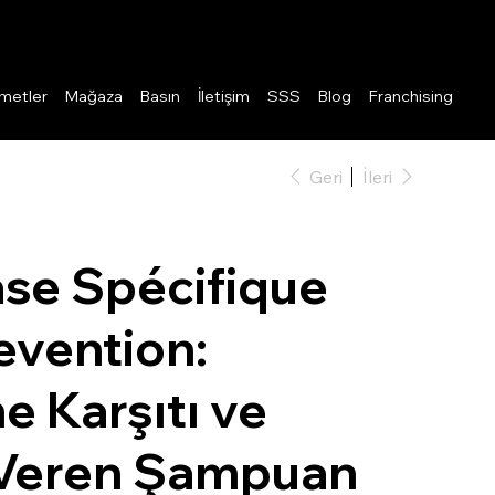
Giriş
metler
Mağaza
Basın
İletişim
SSS
Blog
Franchising
Geri
İleri
ase Spécifique
evention:
 Karşıtı ve
Veren Şampuan