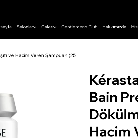
Puanları Görüntüle
sayfa
Salonlar
Galeri
Gentlemen's Club
Hakkımızda
Hiz
rşıtı ve Hacim Veren Şampuan (25
Kérast
Bain Pr
Dökülme
Hacim 