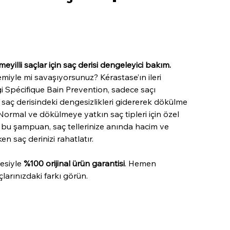
meyilli saçlar için saç derisi dengeleyici bakım.
iyle mi savaşıyorsunuz? Kérastase’ın ileri
iği Spécifique Bain Prevention, sadece saçı
saç derisindeki dengesizlikleri gidererek dökülme
 Normal ve dökülmeye yatkın saç tipleri için özel
 bu şampuan, saç tellerinize anında hacim ve
n saç derinizi rahatlatır.
esiyle
%100 orijinal ürün garantisi
. Hemen
çlarınızdaki farkı görün.