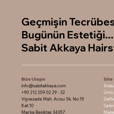
Geçmişin Tecrübes
Bugünün Estetiği...
Sabit Akkaya Hairs
Bize Ulaşın
Sit
info@sabitakkaya.com
Anas
+90 212 259 02 29 - 32
Ünlü
Vişnezade Mah. Acısu Sk. No:19
Defil
Kat:10
Gelin
Maçka Beşiktaş 34357
Make