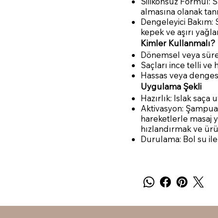
Silikonsuz Formül: S
almasına olanak tanı
Dengeleyici Bakım: 
kepek ve aşırı yağl
Kimler Kullanmalı?
Dönemsel veya sürek
Saçları ince telli ve 
Hassas veya dengesin
Uygulama Şekli
Hazırlık: Islak saça 
Aktivasyon: Şampuan
hareketlerle masaj 
hızlandırmak ve ürünü
Durulama: Bol su il