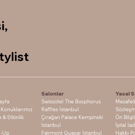
i,
tylist
Salonlar
e
Yasal S
Swissotel The Bosphorus
ayfa
Mesafeli
Raffles İstanbul
 Konuklarımız
Sözleşm
Çırağan Palace Kempinski
e & Etkinlik
Ön Bilg
İstanbul
İptal İ
Fairmont Quasar İstanbul
-Up
Hakkı Po