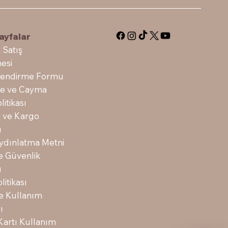
ayfalar
 Satış
esi
ilendirme Formu
ade ve Cayma
litikası
t ve Kargo
ı
dınlatma Metni
 ve Güvenlik
ı
litikası
ve Kullanım
ı
Kartı Kullanım