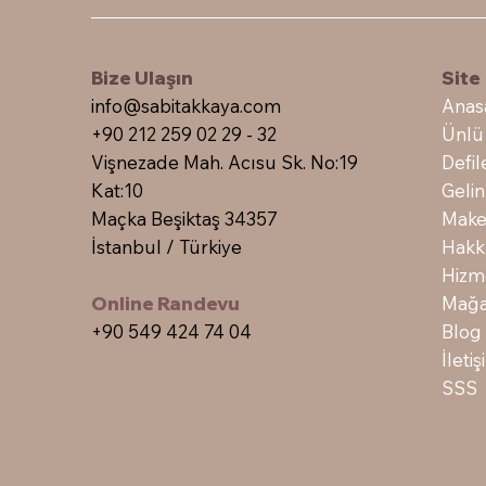
Bize Ulaşın
Sit
info@sabitakkaya.com
Anas
+90 212 259 02 29 - 32
Ünlü
Vişnezade Mah. Acısu Sk. No:19
Defil
Kat:10
Gelin
Maçka Beşiktaş 34357
Make
İstanbul / Türkiye
Hakk
Hizm
Online Randevu
Mağa
+90 549 424 74 04
Blog
İleti
SSS