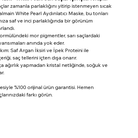
 saçlar zamanla parlaklığını yitirip istenmeyen sıcak
Balmain White Pearl Aydınlatıcı Maske, bu tonları
nıza saf ve inci parlaklığında bir görünüm
rlandı.
ormülündeki mor pigmentler, sarı saçlardaki
yansımaları anında yok eder.
m: Saf Argan İksiri ve İpek Proteini ile
eriği, saç tellerini içten dışa onarır.
aça ağırlık yapmadan kristal netliğinde, soğuk ve
ar.
siyle %100 orijinal ürün garantisi. Hemen
çlarınızdaki farkı görün.