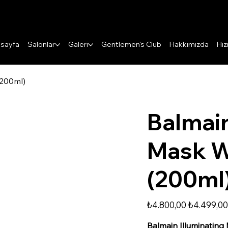
Puanları Görüntüle
sayfa
Salonlar
Galeri
Gentlemen's Club
Hakkımızda
Hiz
(200ml)
Balmain
Mask W
(200ml
Orijinal
İndirimli
₺4.800,00
₺4.499,0
fiyat
fiyat
Balmain Illuminating M