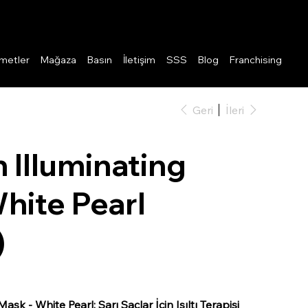
Giriş
metler
Mağaza
Basın
İletişim
SSS
Blog
Franchising
Geri
İleri
 Illuminating
hite Pearl
)
0
ask - White Pearl: Sarı Saçlar İçin Işıltı Terapisi