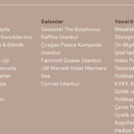
Salonlar
e
Yasal S
Swissotel The Bosphorus
ayfa
Mesafeli
Raffles İstanbul
 Konuklarımız
Sözleşm
Çırağan Palace Kempinski
e & Etkinlik
Ön Bilg
İstanbul
İptal İ
Fairmont Quasar İstanbul
-Up
Hakkı Po
JW Marriott Hotel Marmara
ımızda
Teslima
Sea
etler
Politikas
Conrad İstanbul
za
KVKK Ay
Gizlilik
şim
Politikas
Çerez Po
Üyelik 
Koşullar
Hediye 