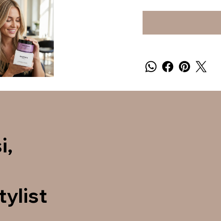
i,
tylist