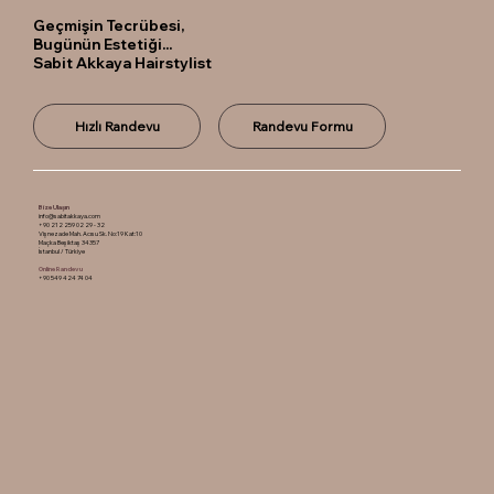
Geçmişin Tecrübesi,
Bugünün Estetiği...
Sabit Akkaya Hairstylist
Hızlı Randevu
Randevu Formu
Bize Ulaşın
info@sabitakkaya.com
+90 212 259 02 29 - 32
Vişnezade Mah. Acısu Sk. No:19 Kat:10
Maçka Beşiktaş 34357
İstanbul / Türkiye
Online Randevu
+90 549 424 74 04