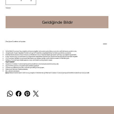
Tükendi
Geldiğinde Bildir
Öne Çıkan Özellikler ve Faydalar
Üstün Renk Koruması: Saç renginin solmasını engeller ve boyanın saçta daha uzun süre canlı kalmasına yardımcı olur.
Zengin İçerik: Argan Yağı, İpek Proteini ve Kaşmir Proteini ile zenginleştirilmiş formülü saçı kökten uca besler.
Derinlemesine Onarım: Kinoa Tohumu ve Hindistan Cevizi Yağı desteğiyle aşırı işlem görmüş saç bağlarını güçlendirir.
Kolay Tarama: Saç yüzeyini pürüzsüzleştirerek dolaşıklıkları anında açar, tarama esnasında oluşan kopmaları engeller.
UV Koruması: Güneşin ve çevresel faktörlerin saç rengine verdiği zararı minimize eden UV filtreleri içerir.
Sülfatsız Formül: Saçın doğal yapısına zarar vermeden nazikçe bakım yapar.
Nasıl Kullanılır?
Saçlarınızı Couleurs Couture Şampuan ile yıkadıktan sonra havluyla nemini nazikçe alın.
Saç kremini saçın boy ve uçlarına eşit şekilde uygulayın.
Ürünün saç tellerine iyice nüfuz etmesi için hafifçe masaj yapın.
Maksimum etki için 3 dakika bekletin.
Ilık su ile iyice durulayın.
İpucu:
Mükemmel bir bakım rutini ve saç renginizi mühürlemek için Balmain Couleurs Couture Şampuan ile birlikte kullanılması tavsiye edilir.