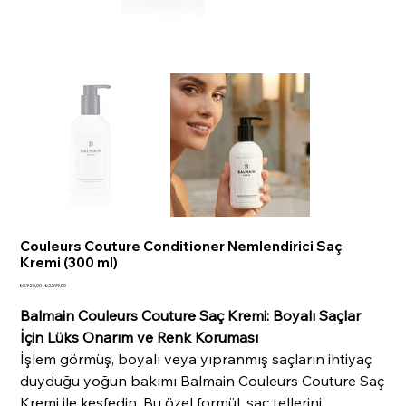
Couleurs Couture Conditioner Nemlendirici Saç
Kremi (300 ml)
Orijinal
İndirimli
₺3.920,00
₺3.599,00
fiyat
fiyat
Balmain Couleurs Couture Saç Kremi: Boyalı Saçlar
İçin Lüks Onarım ve Renk Koruması
İşlem görmüş, boyalı veya yıpranmış saçların ihtiyaç
duyduğu yoğun bakımı Balmain Couleurs Couture Saç
Kremi ile keşfedin. Bu özel formül, saç tellerini