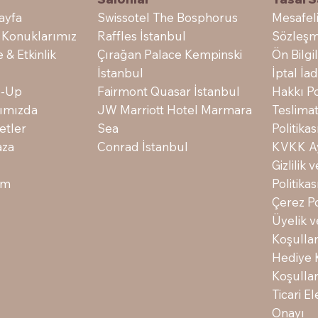
Swissotel The Bosphorus
ayfa
Mesafeli
Raffles İstanbul
 Konuklarımız
Sözleşm
Çırağan Palace Kempinski
e & Etkinlik
Ön Bilg
İstanbul
İptal İ
Fairmont Quasar İstanbul
-Up
Hakkı Po
JW Marriott Hotel Marmara
ımızda
Teslima
Sea
etler
Politikas
Conrad İstanbul
za
KVKK Ay
Gizlilik
şim
Politikas
Çerez Po
Üyelik 
Koşullar
Hediye 
Koşullar
Ticari El
Onayı