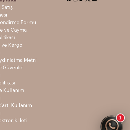
 Satış
esi
ilendirme Formu
ade ve Cayma
litikası
t ve Kargo
ı
dınlatma Metni
 ve Güvenlik
ı
litikası
ve Kullanım
ı
Kartı Kullanım
ı
ektronik İleti