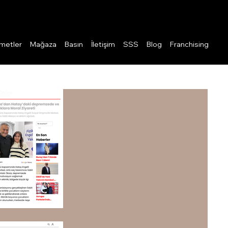
Giriş
metler
Mağaza
Basın
İletişim
SSS
Blog
Franchising