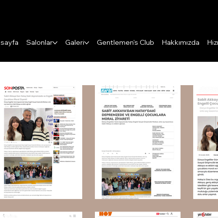
Puanları Görüntüle
sayfa
Salonlar
Galeri
Gentlemen's Club
Hakkımızda
Hiz