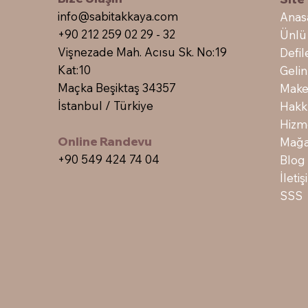
info@sabitakkaya.com
Anas
+90 212 259 02 29 - 32
Ünlü
Vişnezade Mah. Acısu Sk. No:19
Defil
Kat:10
Gelin
Maçka Beşiktaş 34357
Make
İstanbul / Türkiye
Hakk
Hizm
Online Randevu
Mağa
+90 549 424 74 04
Blog
İleti
SSS