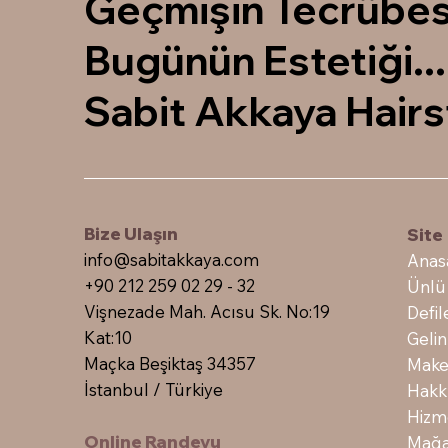
Geçmişin Tecrübes
Bugünün Estetiği...
Sabit Akkaya Hairs
Bize Ulaşın
Sit
info@sabitakkaya.com
Anas
+90 212 259 02 29 - 32
Ünlü
Vişnezade Mah. Acısu Sk. No:19
Defil
Kat:10
Gelin
Maçka Beşiktaş 34357
Make
İstanbul / Türkiye
Hakk
Hizm
Online Randevu
Mağa