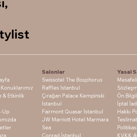
i,
tylist
Salonlar
e
Yasal S
Swissotel The Bosphorus
ayfa
Mesafeli
Raffles İstanbul
 Konuklarımız
Sözleşm
Çırağan Palace Kempinski
e & Etkinlik
Ön Bilg
İstanbul
İptal İ
Fairmont Quasar İstanbul
-Up
Hakkı Po
JW Marriott Hotel Marmara
ımızda
Teslima
Sea
etler
Politikas
Conrad İstanbul
za
KVKK Ay