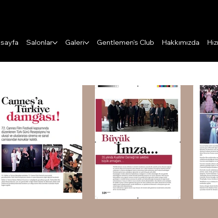
Puanları Görüntüle
sayfa
Salonlar
Galeri
Gentlemen's Club
Hakkımızda
Hiz