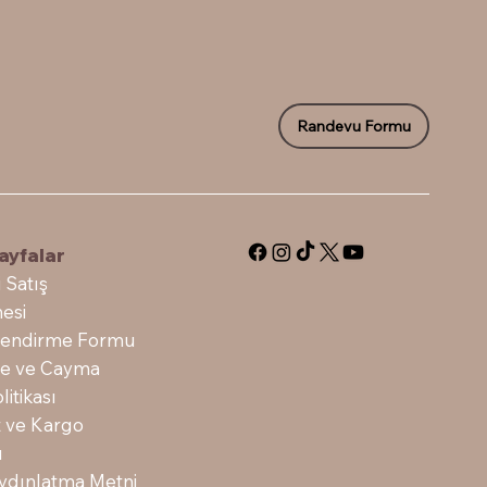
Randevu Formu
ayfalar
 Satış
esi
ilendirme Formu
ade ve Cayma
litikası
t ve Kargo
ı
dınlatma Metni