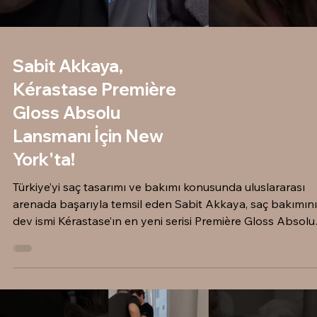
Sabit Akkaya,
Kérastase Première
Gloss Absolu
Lansmanı İçin New
York'ta!
Türkiye’yi saç tasarımı ve bakımı konusunda uluslararası
arenada başarıyla temsil eden Sabit Akkaya, saç bakımın
dev ismi Kérastase’ın en yeni serisi Première Gloss Absolu
lansmanı için New York'taydı! Dünyanın dört bir yanından
gelen seçkin saç stilistleri, aktrisler ve influencer’larla aynı
atmosferi paylaşmanın gururunu yaşadığımız bu eşsiz
seyahatte, hem yeni trendleri keşfettik hem de bol bol ene
depoladık. New York’un dinamik sokaklarında ve ikonik