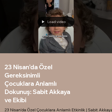
Central Park’ın
Load video
23 Nisan'da Özel
Gereksinimli
Çocuklara Anlamlı
Dokunuş: Sabit Akkaya
ve Ekibi
23 Nisan'da Özel Çocuklara Anlamlı Etkinlik | Sabit Akkay