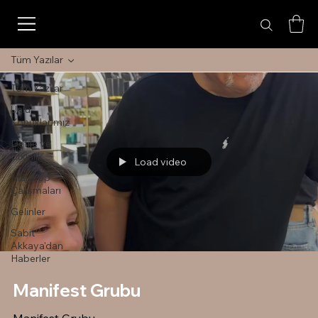
Tüm Yazılar
Tüm Yazılar
Ünlü
Konuklarımız
Defile ve
Etkinlik
Load video
Make Up
Çalışmaları
Gelinler
Sabit
Akkaya'dan
Haberler
Manifest Grubu