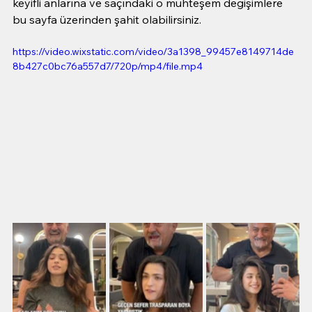
keyifli anlarına ve saçındaki o muhteşem değişimlere 
bu sayfa üzerinden şahit olabilirsiniz.
https://video.wixstatic.com/video/3a1398_99457e8149714de
8b427c0bc76a557d7/720p/mp4/file.mp4