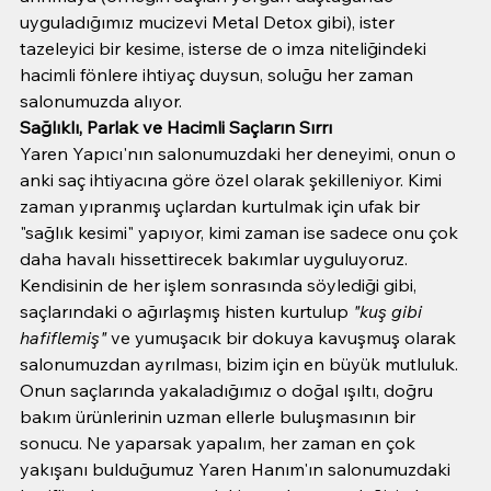
uyguladığımız mucizevi Metal Detox gibi), ister 
tazeleyici bir kesime, isterse de o imza niteliğindeki 
hacimli fönlere ihtiyaç duysun, soluğu her zaman 
salonumuzda alıyor.
Sağlıklı, Parlak ve Hacimli Saçların Sırrı
Yaren Yapıcı'nın salonumuzdaki her deneyimi, onun o 
anki saç ihtiyacına göre özel olarak şekilleniyor. Kimi 
zaman yıpranmış uçlardan kurtulmak için ufak bir 
"sağlık kesimi" yapıyor, kimi zaman ise sadece onu çok 
daha havalı hissettirecek bakımlar uyguluyoruz. 
Kendisinin de her işlem sonrasında söylediği gibi, 
saçlarındaki o ağırlaşmış histen kurtulup 
"kuş gibi 
hafiflemiş"
 ve yumuşacık bir dokuya kavuşmuş olarak 
salonumuzdan ayrılması, bizim için en büyük mutluluk.
Onun saçlarında yakaladığımız o doğal ışıltı, doğru 
bakım ürünlerinin uzman ellerle buluşmasının bir 
sonucu. Ne yaparsak yapalım, her zaman en çok 
yakışanı bulduğumuz Yaren Hanım'ın salonumuzdaki 