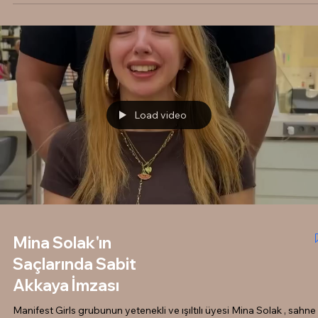
yıldızı Hilal Yelekçi , saçlarındaki ışıltıyı ve sağlığı emin ellere teslim
etmeye devam ediyor. Sabit Akkaya Hair Stylist ailesi olarak, Hilal'i
her ziyaretinde salonumuza getirdiği pozitif enerjiye ve stiline
hayranız! Moda ve güzellik dünyasındaki trendleri yakından takip
eden, hatta bu trendlere yön veren Hilal Yelekçi, saç değişimleri ve
bakımları için sık sık misafirimiz oluyor. Değişimin ve Güvenin Ad
Load video
Mina Solak'ın