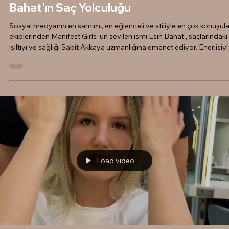
Manifest Girls Esin
Bahat'ın Saç Yolculuğu
Sosyal medyanın en samimi, en eğlenceli ve stiliyle en çok konuşul
ekiplerinden Manifest Girls 'ün sevilen ismi Esin Bahat , saçlarındaki
ışıltıyı ve sağlığı Sabit Akkaya uzmanlığına emanet ediyor. Enerjisiyl
girdiği her ortamı değiştiren Esin, saçlarında da yeniliği ve dinamiz
sevenlerden. Bu yazımızda, Esin Bahat'ın salonumuza her ziyaretin
gerçekleştirdiğimiz farklı dokunuşları, bakım ritüellerini ve stil
değişimlerini sizlerle paylaşıyoruz. Stil ve Değişim Tutkusu
Load video