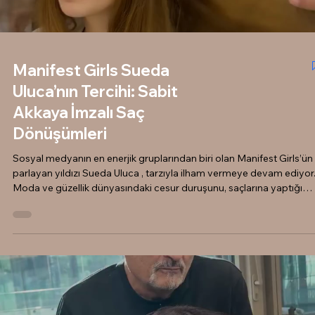
Load video
Manifest Girls Sueda
Uluca’nın Tercihi: Sabit
Akkaya İmzalı Saç
Dönüşümleri
Sosyal medyanın en enerjik gruplarından biri olan Manifest Girls’ün
parlayan yıldızı Sueda Uluca , tarzıyla ilham vermeye devam ediyor
Moda ve güzellik dünyasındaki cesur duruşunu, saçlarına yaptığı
dokunuşlarla tamamlayan Sueda, saç tasarımı ve bakımı konusund
güvenilir adres olarak Sabit Akkaya Hair Studio 'yu tercih ediyor. He
Ziyarette Yeni Bir Aura Sueda Uluca, değişime açık vizyonuyla her
ziyaretinde bizi şaşırtmayı ve heyecanlandırmayı başarıyor. Kimi