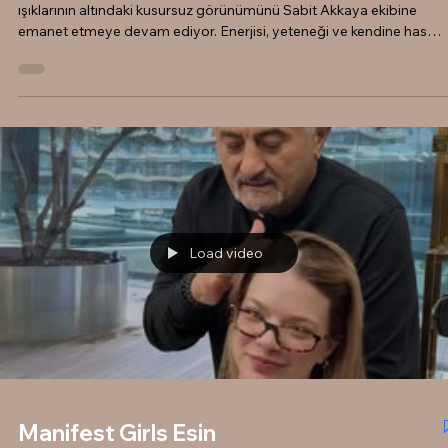
Saçlarında Sabit
Akkaya İmzası
Manifest Girls grubunun yetenekli ve ışıltılı üyesi Mina Solak , sahne
ışıklarının altındaki kusursuz görünümünü Sabit Akkaya ekibine
emanet etmeye devam ediyor. Enerjisi, yeteneği ve kendine has
tarzıyla dikkat çeken Mina, saçlarındaki değişim ve bakım süreçleri i
sık sık salonumuzu ziyaret eden favori konuklarımızdan. Her
ziyaretinde farklı bir dokunuş, taze bir enerji ve yepyeni trendleri
saçlarına yansıtıyoruz. İster sahne şovları için iddialı bir tasarım olsu
iste
Load video