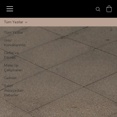
Tüm Yazılar
Tüm Yazılar
Ünlü
Konuklarımız
Defile ve
Etkinlik
Make Up
Çalışmaları
Gelinler
Sabit
Akkaya'dan
Haberler