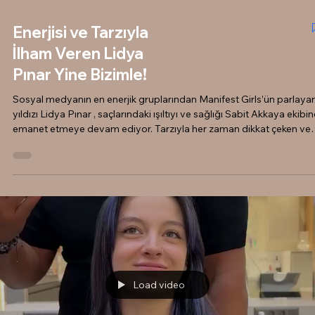
Enerjisi ve Tarzıyla
İlham Veren Lidya
Pınar Yine Bizimle!
Sosyal medyanın en enerjik gruplarından Manifest Girls’ün parlaya
yıldızı Lidya Pınar , saçlarındaki ışıltıyı ve sağlığı Sabit Akkaya ekibi
emanet etmeye devam ediyor. Tarzıyla her zaman dikkat çeken ve
takipçilerine ilham olan Lidya, salonumuzun en renkli
müdavimlerinden biri. Lidya Pınar, saçlarında yeniliği ve dinamizmi
seven bir isim. Salonumuza her ziyaretinde, o anki moduna ve
sezonun trendlerine uygun dokunuşlar yapıyoruz. Bazen saçlarının
doğal parlaklığını ön plan