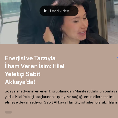
zaman ışıltıl
Load video
Enerjisi ve Tarzıyla
İlham Veren İsim: Hilal
Yelekçi Sabit
Akkaya'da!
Sosyal medyanın en enerjik gruplarından Manifest Girls 'ün parlaya