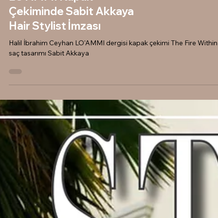
Halil İbrahim Ceyhan'ın
LO'AMMI Kapak
Çekiminde Sabit Akkaya
Hair Stylist İmzası
Halil İbrahim Ceyhan LO'AMMI dergisi kapak çekimi The Fire Within
saç tasarımı Sabit Akkaya