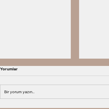
Yorumlar
Cenk Torun
Talya Çeleb
Bir yorum yazın...