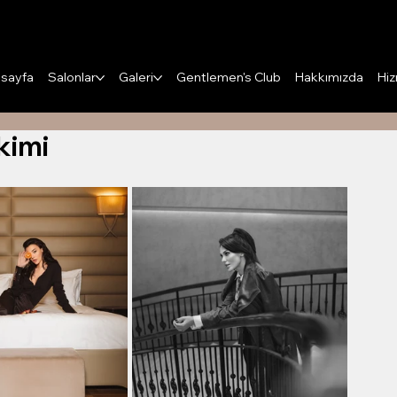
Puanları Görüntüle
sayfa
Salonlar
Galeri
Gentlemen's Club
Hakkımızda
Hiz
kimi