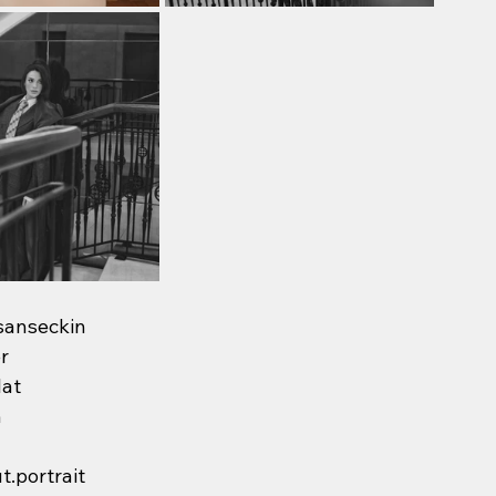
sanseckin
r
at
n
.portrait