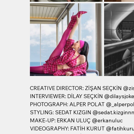
CREATIVE DIRECTOR: ZİŞAN SEÇKİN @zi
INTERVIEWER: DİLAY SEÇKİN @dilaysjoke
PHOTOGRAPH: ALPER POLAT @_alperpol
STYLING: SEDAT KIZGIN @sedat.kizginn
MAKE-UP: ERKAN ULUÇ @erkanuluc
VIDEOGRAPHY: FATİH KURUT @fatihkurut