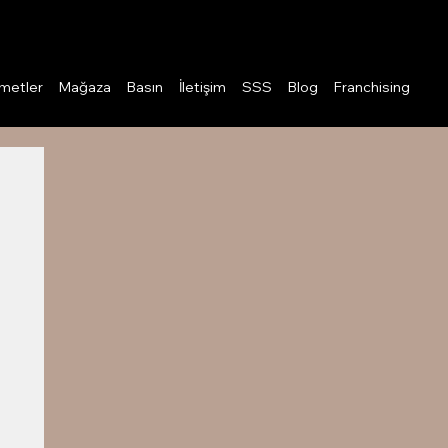
Giriş
metler
Mağaza
Basın
İletişim
SSS
Blog
Franchising