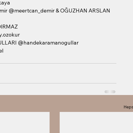
kaya
mir @meertcan_demir & OĞUZHAN ARSLAN 
DIRMAZ 
.ozokur
LLARI @handekaramanogullar
el
Heps