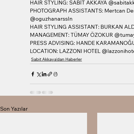
HAIR STYLING: SABİT AKKAYA @sabitak
PHOTOGRAPH ASSISTANTS: Mertcan De
@oguzhanarssln
HAIR STYLING ASSISTANT: BURKAN AL
MANAGEMENT: TÜMAY ÖZOKUR @tumay
PRESS ADVISING: HANDE KARAMANOĞU
LOCATION: LAZZONI HOTEL @lazzonihot
Sabit Akkaya'dan Haberler
Son Yazılar