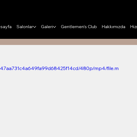
Puanları Görüntüle
sayfa
Salonlar
Galeri
Gentlemen's Club
Hakkımızda
Hiz
64c47aa731c4a649fa99d68425f14cd/480p/mp4/file.m