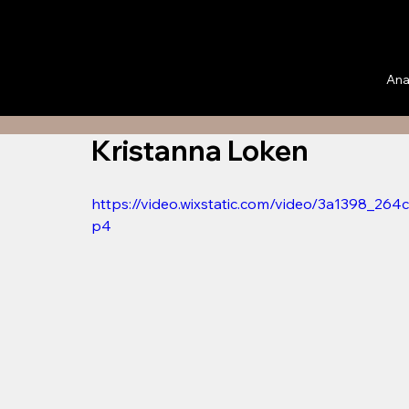
Ana
Kristanna Loken
https://video.wixstatic.com/video/3a1398_2
p4