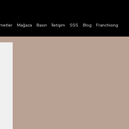
Giriş
metler
Mağaza
Basın
İletişim
SSS
Blog
Franchising