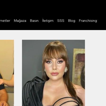
Giriş
metler
Mağaza
Basın
İletişim
SSS
Blog
Franchising