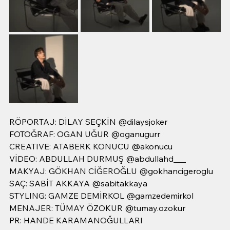
RÖPORTAJ: DİLAY SEÇKİN @dilaysjoker
FOTOĞRAF: OGAN UĞUR @oganugurr
CREATIVE: ATABERK KONUCU @akonucu 
VİDEO: ABDULLAH DURMUŞ @abdullahd___
MAKYAJ: GÖKHAN CİĞEROĞLU @gokhancigeroglu
SAÇ: SABİT AKKAYA @sabitakkaya
STYLING: GAMZE DEMİRKOL @gamzedemirkol
MENAJER: TÜMAY ÖZOKUR @tumay.ozokur
PR: HANDE KARAMANOĞULLARI 