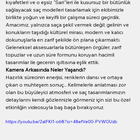
kıyafetleri ve o eşsiz "Sari"leri ile kusursuz bir bütünlük 
sağlayacak saç modelleri tasarlamak için ekibimizle 
birlikte yoğun ve keyifli bir çalışma süreci geçirdik.
Amacımız, yalnızca saça şekil vermek değil; gelinin ve 
konukların taşıdığı kültürel mirası, modern ve kalıcı 
dokunuşlarla en zarif şekilde ön plana çıkarmaktı. 
Geleneksel aksesuarlarla bütünleşen örgüler, zarif 
topuzlar ve uzun süre formunu koruyan hacimli 
tasarımlar ile gecenin ışıltısına eşlik ettik.
Kamera Arkasında Neler Yaşandı?
Hazırlık sürecinin enerjisi, renklerin dansı ve ortaya 
çıkan o muhteşem sonuç... Kelimelerle anlatması zor 
olan bu büyüleyici atmosferi ve saç tasarımlarımızın 
detaylarını kendi gözlerinizle görmeniz için sizi bu özel 
etkinliğin videosuyla baş başa bırakıyoruz.
https://youtu.be/2alFKl1-o68?si=48efVe00-PVWOUzb