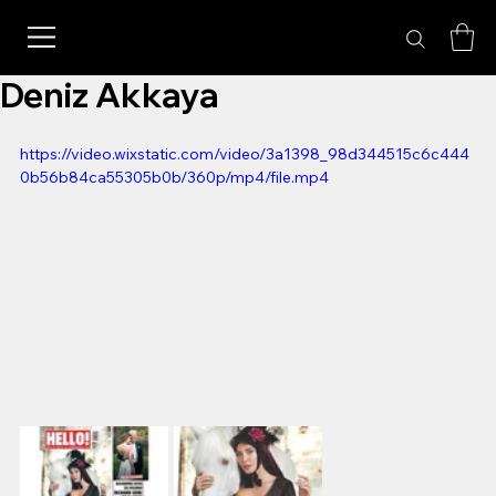
Deniz Akkaya
https://video.wixstatic.com/video/3a1398_98d344515c6c444
0b56b84ca55305b0b/360p/mp4/file.mp4