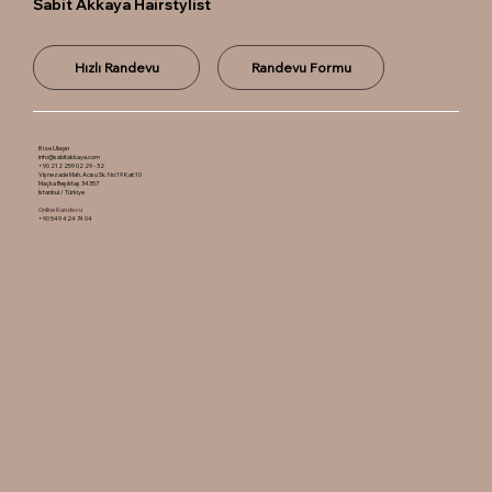
Sabit Akkaya Hairstylist
Hızlı Randevu
Randevu Formu
Bize Ulaşın
info@sabitakkaya.com
+90 212 259 02 29 - 32
Vişnezade Mah. Acısu Sk. No:19 Kat:10
Maçka Beşiktaş 34357
İstanbul / Türkiye
Online Randevu
+90 549 424 74 04