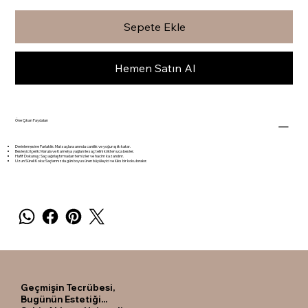
Sepete Ekle
Hemen Satın Al
Öne Çıkan Faydaları
Derinlemesine Parlaklık: Mat saçlara anında canlılık ve yoğun ışıltı katar.
Besleyici İçerik: Marula ve Kamelya yağları ile saç telini kökten uca besler.
Hafif Dokunuş: Saçı ağırlaştırmadan temizler ve hacim kazandırır.
Uzun Süreli Koku: Saçlarınızda gün boyu süren büyüleyici ve lüks bir koku bırakır.
Geçmişin Tecrübesi,
Bugünün Estetiği...