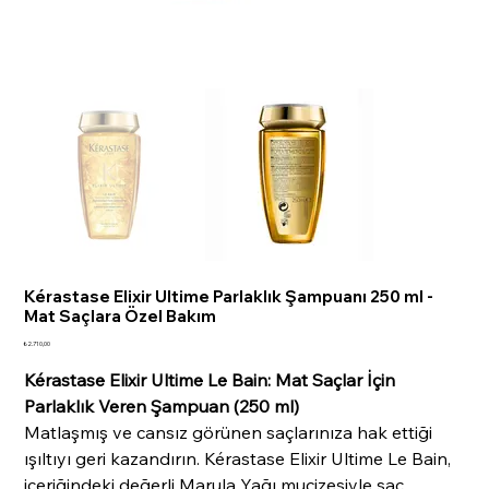
Kérastase Elixir Ultime Parlaklık Şampuanı 250 ml -
Mat Saçlara Özel Bakım
Fiyat
₺2.710,00
Kérastase Elixir Ultime Le Bain: Mat Saçlar İçin
Parlaklık Veren Şampuan (250 ml)
Matlaşmış ve cansız görünen saçlarınıza hak ettiği
ışıltıyı geri kazandırın. Kérastase Elixir Ultime Le Bain,
içeriğindeki değerli Marula Yağı mucizesiyle saç