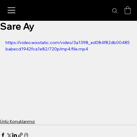
Sare Ay
https://video.wixstatic.com/video/3a1398_ed084f82db00485
babecd1942fca1e82/720p/mp4/file.mp4
Ünlü Konuklarımız