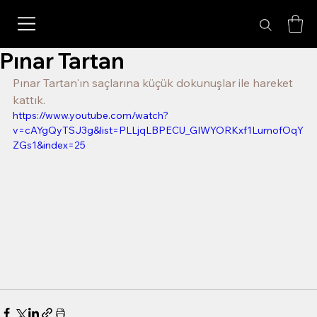
Pınar Tartan
Pınar Tartan'ın saçlarına küçük dokunuşlar ile hareket 
kattık.
https://www.youtube.com/watch?
v=cAYgQyTSJ3g&list=PLLjqLBPECU_GIWYORKxf1LumofOqY
ZGs1&index=25