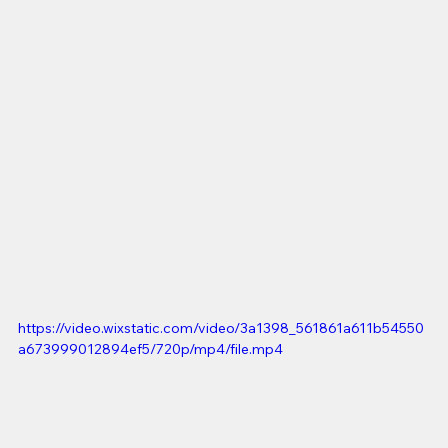
https://video.wixstatic.com/video/3a1398_561861a611b54550
a673999012894ef5/720p/mp4/file.mp4