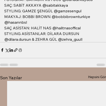
SAÇ: SABİT AKKAYA @sabitakkaya
STYLING: GAMZE ŞENGÜL @gamzesengul
MAKYAJ: BOBBI BROWN @bobbibrownturkiye 
@hasannbsl
SAÇ ASİSTAN: HALİT NAS @halitnasoffical
STYLING ASİSTANLAR: DİLARA DURSUN 
@dilara.dursun & ZEHRA GÜL @zehra_guull
Hepsini Gör
Son Yazılar