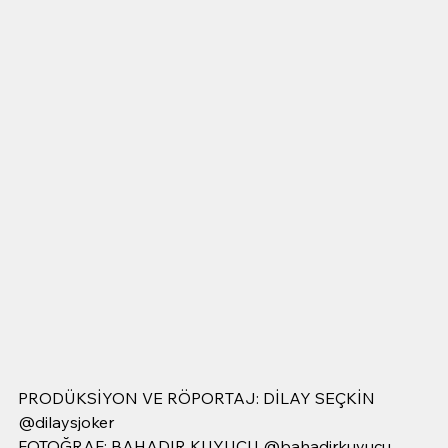
PRODÜKSİYON VE RÖPORTAJ: DİLAY SEÇKİN 
@dilaysjoker
FOTOĞRAF: BAHADIR KUYUCU @bahadirkuyucu