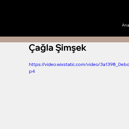
Ana
Çağla Şimşek
https://video.wixstatic.com/video/3a1398_0
p4