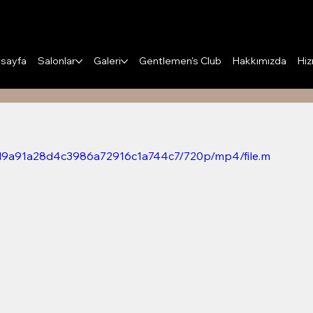
Puanları Görüntüle
sayfa
Salonlar
Galeri
Gentlemen's Club
Hakkımızda
Hiz
ebd9a91a28d4c3986a72916c1a744c7/720p/mp4/file.m