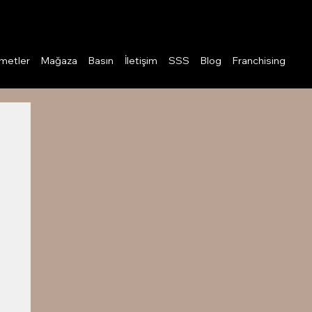
Giriş
metler
Mağaza
Basın
İletişim
SSS
Blog
Franchising