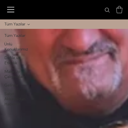
Tüm Yazılar
Tüm Yazılar
Ünlü
Konuklarımız
Defile ve
Etkinlik
Make Up
Çalışmaları
Gelinler
Sabit
Akkaya'dan
Haberler