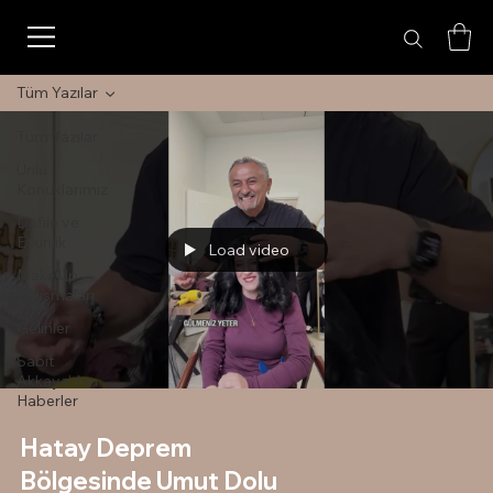
Tüm Yazılar
Tüm Yazılar
Ünlü
Konuklarımız
Defile ve
Etkinlik
Load video
Make Up
Çalışmaları
Gelinler
Sabit
Akkaya'dan
Haberler
Hatay Deprem
Bölgesinde Umut Dolu