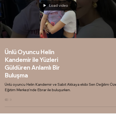
Load video
Ünlü Oyuncu Helin
Kandemir ile Yüzleri
Güldüren Anlamlı Bir
Buluşma
Ünlü oyuncu Helin Kandemir ve Sabit Akkaya ekibi Sen Değilim Öze
Eğitim Merkezi'nde Ebrar ile buluşurken.