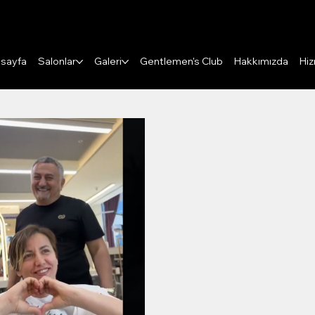
Puanları Görüntüle
sayfa
Salonlar
Galeri
Gentlemen's Club
Hakkımızda
Hiz