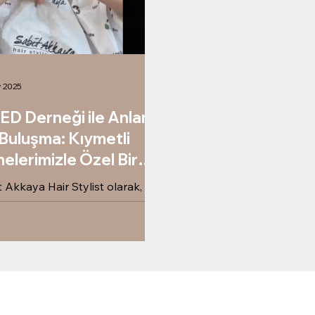
y 2025
D Derneği ile Anlamlı
 Buluşma: Kıymetli
elerimizle Özel Bir
n
t Akkaya Hair Stylist olarak,
 Derneği işbirliğiyle otizmli
ların anneleri için
nlediğimiz özel Anneler Günü
liğinin detayları.