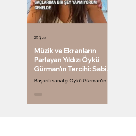
20 Şub
Müzik ve Ekranların
Parlayan Yıldızı Öykü
Gürman'ın Tercihi: Sabit
Akkaya
Başarılı sanatçı Öykü Gürman'ın
saç değişimleri, doğallık sırları ve
salonumuzdaki en yeni videoları
Sabit Akkaya sayfasında! İlham
veren değişimleri keşfedin.