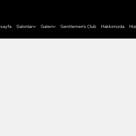
Puanları Görüntüle
sayfa
Salonlar
Galeri
Gentlemen's Club
Hakkımızda
Hiz