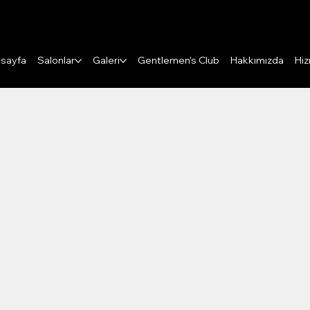
Puanları Görüntüle
sayfa
Salonlar
Galeri
Gentlemen's Club
Hakkımızda
Hiz