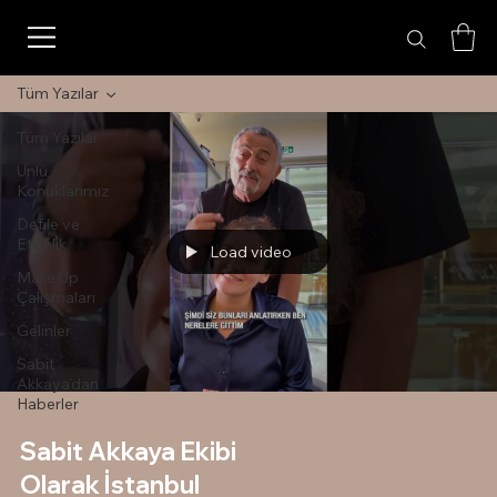
Tüm Yazılar
Tüm Yazılar
Ünlü
Konuklarımız
Defile ve
Etkinlik
Load video
Make Up
Çalışmaları
Gelinler
Sabit
Akkaya'dan
Haberler
Sabit Akkaya Ekibi
Olarak İstanbul