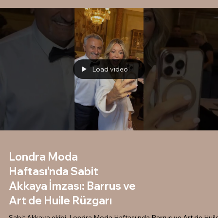
saçlar, podyumda adeta estetik bir bütünlük yarattı. "Heykelsi Bir S
ve Siyah
Load video
Londra Moda
Haftası’nda Sabit
Akkaya İmzası: Barrus ve
Art de Huile Rüzgarı
Sabit Akkaya ekibi, Londra Moda Haftası'nda Barrus ve Art de Huil