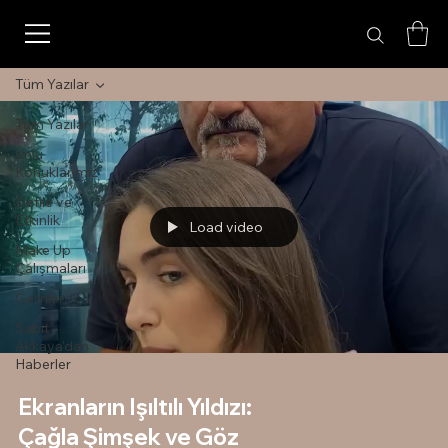
Tüm Yazılar
Tüm Yazılar
Ünlü
Konuklarımız
Defile ve
Etkinlik
Load video
Make Up
Çalışmaları
Gelinler
Sabit
Akkaya'dan
Haberler
Ekranların Işıltılı Yıldızı:
Çağla Şimşek ve Göz