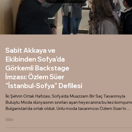
Sabit Akkaya ve
Ekibinden Sofya'da
Görkemli Backstage
İmzası: Özlem Süer
"İstanbul-Sofya" Defilesi
İki Şehrin Ortak Hafızası, Sofya'da Muazzam Bir Saç Tasarımıyla
Buluştu Moda dünyasının sınırları aşan heyecanına bu kez komşum
Bulgaristan'da ortak olduk. Ünlü moda tasarımcısı Özlem Süer’in
büyük ses getiren "İstanbul-Sofya" temalı defilesinde, Sabit Akkaya
ve profesyonel ekibi olarak saç tasarımlarına imzamızı attık. Sofya'
tarihi dokusuna ve koleksiyonun ruhuna uygun olarak hazırladığımı