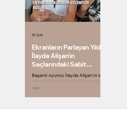
20 Şub
Ekranların Parlayan Yıldızı
İlayda Alişan’ın
Saçlarındaki Sabit
Akkaya İmzası
Başarılı oyuncu İlayda Alişan'ın saç
tasarımlarında güvendiği adres
Sabit Akkaya. İlayda Alişan'ın en
yeni saç modelleri, trend kesimleri
ve salonumuzdaki keyifli anları için
blogumuzu ziyaret edin.