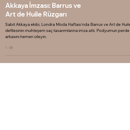
Akkaya İmzası: Barrus ve
Art de Huile Rüzgarı
Sabit Akkaya ekibi, Londra Moda Haftası'nda Barrus ve Art de Huil
defilesinin muhteşem saç tasarımlarına imza attı. Podyumun perde
arkasını hemen izleyin.