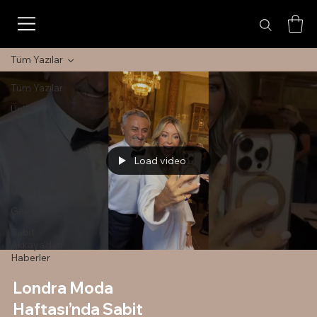
Tüm Yazılar
Tüm Yazılar
Ünlü
Konuklarımız
Defile ve
Etkinlik
Load video
Make Up
Çalışmaları
Gelinler
Sabit
Akkaya'dan
Haberler
Londra Moda
Haftası’nda Sabit