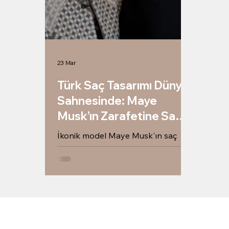
23 Mar
Türk Saç Tasarımı Dünya
Sahnesinde: Maye
Musk’ın Zarafetine Sabit
Akkaya İmzası!
İkonik model Maye Musk'ın saç
tasarımı usta isim Sabit Akkaya
imzası taşıyor. Türk saç tasarımının
uluslararası arenadaki gurur veren
anlarını keşfedin.