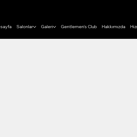
Puanları Görüntüle
sayfa
Salonlar
Galeri
Gentlemen's Club
Hakkımızda
Hiz