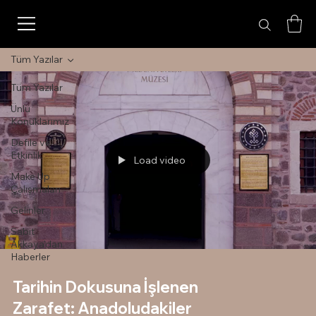
Tüm Yazılar
Tüm Yazılar
Ünlü
Konuklarımız
Defile ve
Etkinlik
Load video
Make Up
Çalışmaları
Gelinler
Sabit
Akkaya'dan
Haberler
Tarihin Dokusuna İşlenen
Zarafet: Anadoludakiler