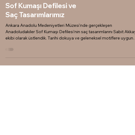
Sof Kumaşı Defilesi ve
Saç Tasarımlarımız
Ankara Anadolu Medeniyetleri Müzesi'nde gerçekleşen
Anadoludakiler Sof Kumaşı Defilesi'nin saç tasarımlarını Sabit Akk
ekibi olarak üstlendik. Tarihi dokuya ve geleneksel motiflere uygun
eşsiz saç modellerinin kulis heyecanı ve detayları blogumuzda!