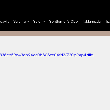
Puanları Görüntüle
sayfa
Salonlar
Galeri
Gentlemen's Club
Hakkımızda
Hiz
c7dd338cb59e43eb94ec0b808ce04fd2/720p/mp4/file.