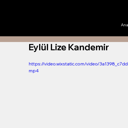
Ana
Eylül Lize Kandemir
https://video.wixstatic.com/video/3a1398_
mp4