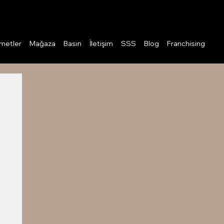
Giriş
metler
Mağaza
Basın
İletişim
SSS
Blog
Franchising