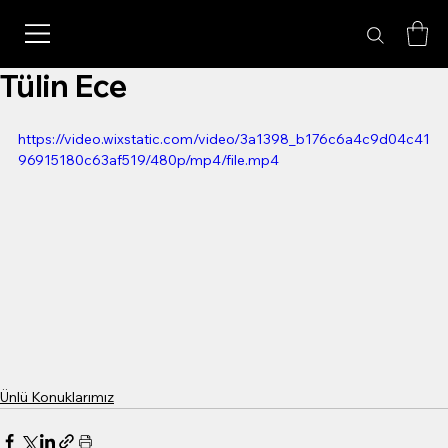
Tülin Ece
https://video.wixstatic.com/video/3a1398_b176c6a4c9d04c41
96915180c63af519/480p/mp4/file.mp4
Ünlü Konuklarımız