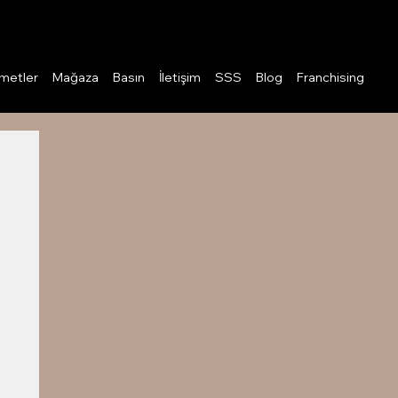
Giriş
metler
Mağaza
Basın
İletişim
SSS
Blog
Franchising