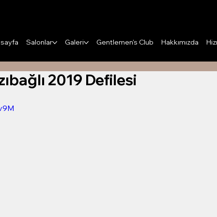
Puanları Görüntüle
sayfa
Salonlar
Galeri
Gentlemen's Club
Hakkımızda
Hiz
ıbağlı 2019 Defilesi
1v9M