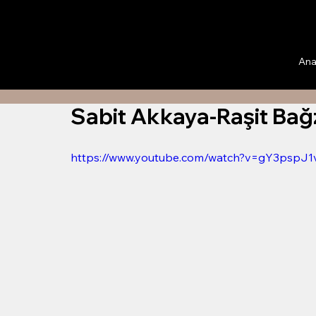
Ana
Sabit Akkaya-Raşit Bağz
https://www.youtube.com/watch?v=gY3pspJ