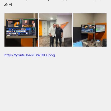
🙏🏻
https://youtu.be/kEsWBKaIp5g