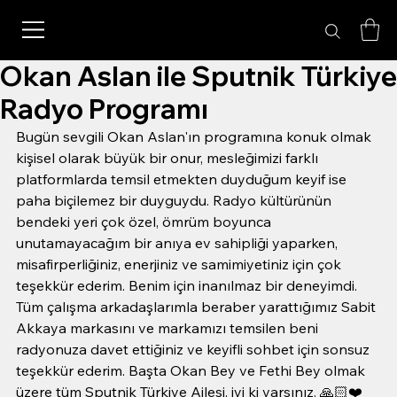
Okan Aslan ile Sputnik Türkiye
Radyo Programı
Bugün sevgili Okan Aslan'ın programına konuk olmak 
kişisel olarak büyük bir onur, mesleğimizi farklı 
platformlarda temsil etmekten duyduğum keyif ise 
paha biçilemez bir duyguydu. Radyo kültürünün 
bendeki yeri çok özel, ömrüm boyunca 
unutamayacağım bir anıya ev sahipliği yaparken, 
misafirperliğiniz, enerjiniz ve samimiyetiniz için çok 
teşekkür ederim. Benim için inanılmaz bir deneyimdi. 
Tüm çalışma arkadaşlarımla beraber yarattığımız Sabit 
Akkaya markasını ve markamızı temsilen beni 
radyonuza davet ettiğiniz ve keyifli sohbet için sonsuz 
teşekkür ederim. Başta Okan Bey ve Fethi Bey olmak 
üzere tüm Sputnik Türkiye Ailesi, iyi ki varsınız. 🙏🏻❤️