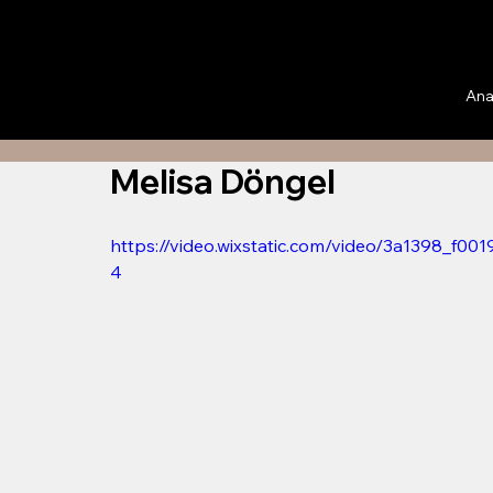
Ana
Melisa Döngel
https://video.wixstatic.com/video/3a1398_f
4