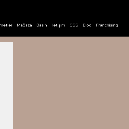
Giriş
metler
Mağaza
Basın
İletişim
SSS
Blog
Franchising