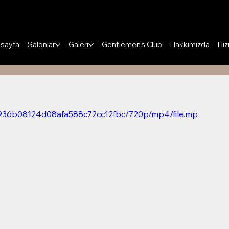
Puanları Görüntüle
sayfa
Salonlar
Galeri
Gentlemen's Club
Hakkımızda
Hiz
001936b08124d08afa588c72cc12fbc/720p/mp4/file.mp