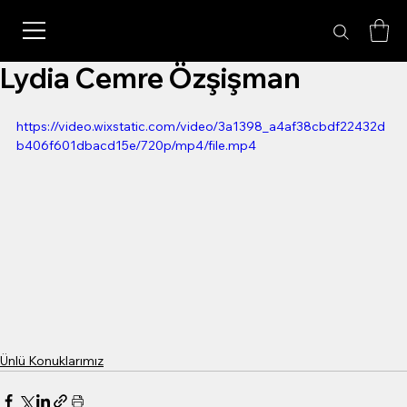
Lydia Cemre Özşişman
https://video.wixstatic.com/video/3a1398_a4af38cbdf22432d
b406f601dbacd15e/720p/mp4/file.mp4
Ünlü Konuklarımız