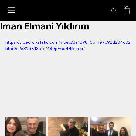
Iman Elmani Yıldırım
https://video.wixstatic.com/video/3a1398_6d4f97c92d204c02
b5d0e2e39d813c1e/480p/mp4/file.mp4