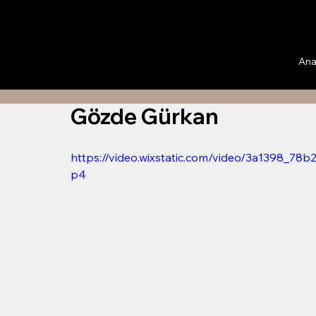
Ana
Gözde Gürkan
https://video.wixstatic.com/video/3a1398_7
p4