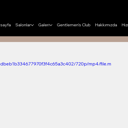
Puanları Görüntüle
sayfa
Salonlar
Galeri
Gentlemen's Club
Hakkımızda
Hiz
8b2dbeb1b334677970f3f4c65a3c402/720p/mp4/file.m