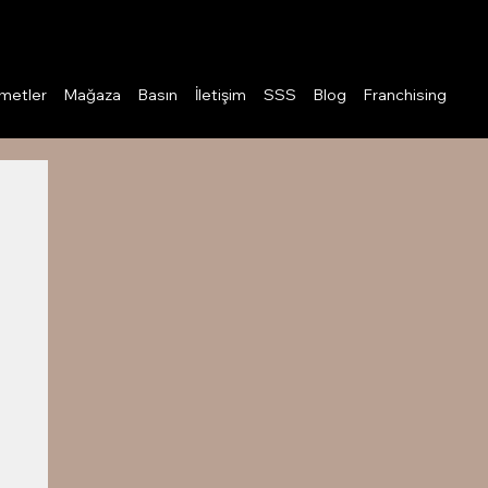
Giriş
metler
Mağaza
Basın
İletişim
SSS
Blog
Franchising