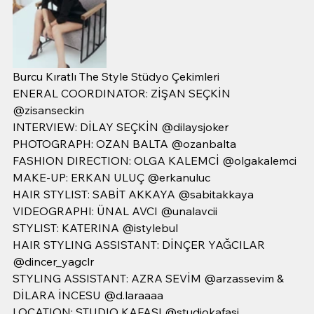
Burcu Kıratlı The Style Stüdyo Çekimleri
ENERAL COORDINATOR: ZİŞAN SEÇKİN 
@zisanseckin
INTERVIEW: DİLAY SEÇKİN @dilaysjoker
PHOTOGRAPH: OZAN BALTA @ozanbalta
FASHION DIRECTION: OLGA KALEMCİ @olgakalemci
MAKE-UP: ERKAN ULUÇ @erkanuluc
HAIR STYLIST: SABİT AKKAYA @sabitakkaya
VIDEOGRAPHI: ÜNAL AVCI @unalavcii
STYLIST: KATERINA @istylebul
HAIR STYLING ASSISTANT: DİNÇER YAĞCILAR 
@dincer_yagclr
STYLING ASSISTANT: AZRA SEVİM @arzassevim & 
DİLARA İNCESU @d.laraaaa
LOCATION: STUDIO KAFASI @studiokafasi