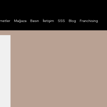
Giriş
metler
Mağaza
Basın
İletişim
SSS
Blog
Franchising