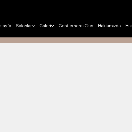
Puanları Görüntüle
sayfa
Salonlar
Galeri
Gentlemen's Club
Hakkımızda
Hiz