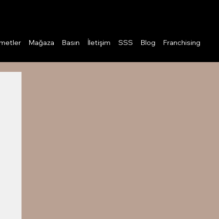
Giriş
metler
Mağaza
Basın
İletişim
SSS
Blog
Franchising