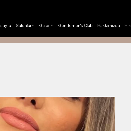
Puanları Görüntüle
sayfa
Salonlar
Galeri
Gentlemen's Club
Hakkımızda
Hiz