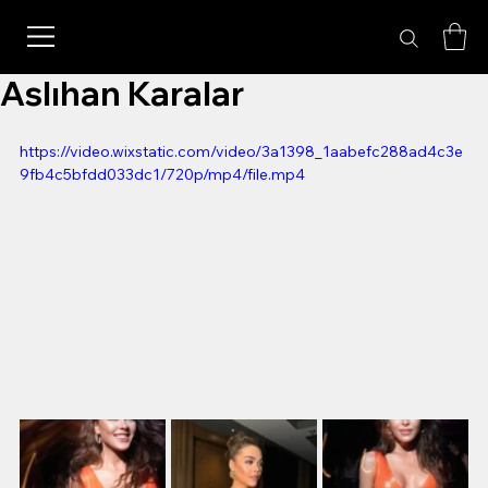
Aslıhan Karalar
https://video.wixstatic.com/video/3a1398_1aabefc288ad4c3e
9fb4c5bfdd033dc1/720p/mp4/file.mp4